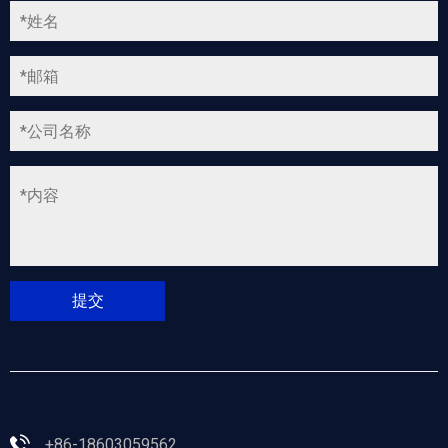
+86-18603059562